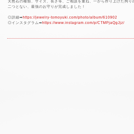
天然石の種類、サイズ、長さ等、ご相談を重ね、一から作り上げた拘り
二つとない、最強のお守りが完成しました！
◎詳細➡
https://jewelry-tomoyuki.com/photo/album/610902
◎インスタグラム➡
https://www.instagram.com/p/CTMPjaQgJjz/