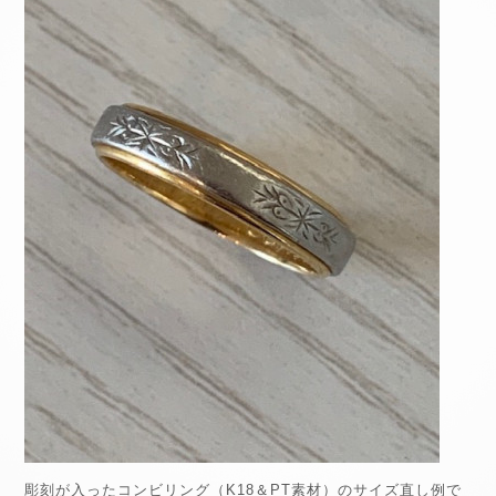
彫刻が入ったコンビリング（K18＆PT素材）のサイズ直し例で