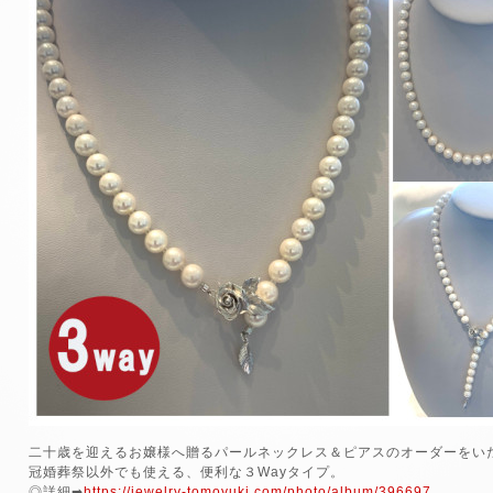
二十歳を迎えるお嬢様へ贈るパールネックレス＆ピアスのオーダーをい
冠婚葬祭以外でも使える、便利な３Wayタイプ。
◎詳細➡
https://jewelry-tomoyuki.com/photo/album/396697